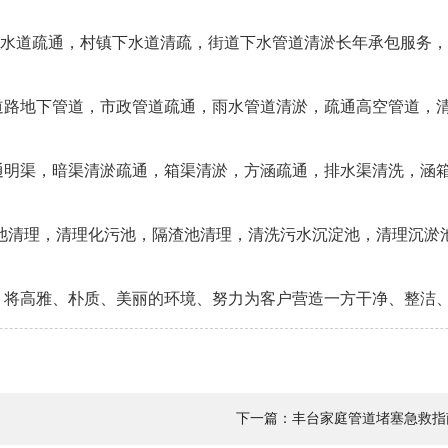
下水道疏通，村镇下水道清疏，街道下水管道清淤长年承包服务
及道路地下管道，市政管道疏通，雨水管道清淤，疏通高空管道，
疏通明渠，暗渠清淤疏通，箱渠清淤，方涵疏通，排水渠清洗，涵
沙池清理，清理化污池，隔渣池清理，清洗污水沉淀池，清理沉
将高雅、朴质、美丽的环境、努力为客户营造一方干净、整洁
下一篇：
丰台家庭管道堵塞急救指